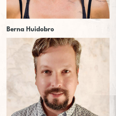
Berna
Hui­do­bro