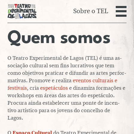
Sobre o TEL
Teatro Experim
Quem somos
AGENDA
AULAS REGULARES
ESPECTÁCULOS
O Teatro Ex­pe­ri­men­tal de Lagos (TEL) é uma as­
so­ci­a­ção cultural sem fins lu­cra­ti­vos que tem
EMRAIZART 5ª EDIÇÃO
como ob­je­ti­vos praticar e difundir as artes per­for­
EMRAIZART 3ª EDIÇÃO
ma­ti­vas. Promove e realiza
eventos cul­tu­rais e
PRIMAVERA
fes­ti­vais
, cria
es­pe­tá­cu­los
e dinamiza for­ma­ções e
workshops em áreas das artes do es­pe­tá­culo.
EMRAIZART 3ª EDIÇÃO
OUTONO
Procura ainda es­ta­be­le­cer uma ponte de in­cen­
tivo ar­tís­tico para os jovens do concelho de
EMRAIZART 2ª EDIÇÃO
Lagos.
EMRAIZART 1ª EDIÇÃO
Quem somos
O
Espaço Cultural
do Teatro Ex­pe­ri­men­tal de
FESTIVAL VENTANIA