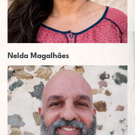
Nelda
Ma­ga­lhães