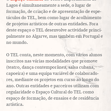
Espaço Cultural
Lagos é si­mul­ta­ne­a­mente a sede, o lugar de
SERVIÇO EDUCATIVO
Associar-me
formação, de criação e de apre­sen­ta­ção de es­pe­
Contactos
SOBRE O TEL
tá­cu­los do TEL, bem como lugar de aco­lhi­mento
de projetos ar­tís­ti­cos de outras en­ti­da­des. Fora
deste espaço o TEL de­sen­volve ac­ti­vi­dade prin­ci­
PT
EN
pal­mente no Algarve, mas também em Portugal e
no mundo.
O TEL conta, neste momento, com vários alunos
ins­cri­tos nas várias mo­da­li­da­des que promove
(teatro, dança con­tem­po­râ­nea, salsa cubana,
capoeira) e uma equipa variável de co­la­bo­ra­do­
res, mediante os projetos em curso ao longo do
ano. Outras en­ti­da­des e par­cei­ros utilizam com
re­gu­la­ri­dade o Espaço Cultural do TEL como
espaço de formação, de ensaios e de re­si­dên­cia
ar­tís­tica.