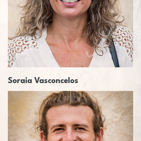
Soraia
Vas­con­ce­los