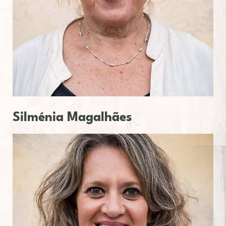
Sil­mé­nia
Ma­ga­lhães