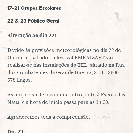
17-21 Grupos Es­co­la­res
22 & 23 Público Geral
Al­te­ra­ção ao dia 22!
Devido às pre­vi­sões me­te­o­ro­ló­gi­cas no dia 22 de
Outubro - sábado - o festival EM­RAI­ZART vai
realizar-se nas ins­ta­la­ções do TEL, situado na Rua
dos Com­ba­ten­tes da Grande Guerra, 8-11 - 8600-
578 Lagos.
Assim, deixa de haver encontro junto à Escola das
Naus, e a hora de início passa para as 14:30.
Agra­de­ce­mos toda a com­pre­en­são.
Dia 23