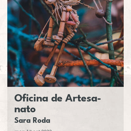
Ofi­cina
de Ar­te­sa­
nato
Sara Roda