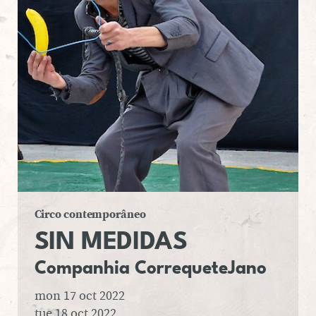
Circo contemporâneo
SIN
ME­DI­DAS
Com­pa­nhia Cor­re­que­te­Jano
mon 17 oct 2022
tue 18 oct 2022