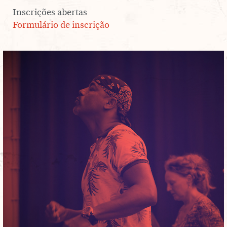
Inscrições abertas
SERVIÇO EDUCATIVO
Formulário de inscrição
SOBRE O TEL
PT
EN