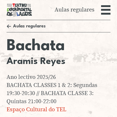
Danças do Mundo
Aulas regulares
Flamenco
Salsa
Teatro Experim
Sevilhanas
Aulas regulares
AGENDA
Teatro para Jovens
TRY THEATRE
AULAS REGULARES
Ba­chata
ESPECTÁCULOS
EMRAIZART 5ª EDIÇÃO
Aramis Reyes
EMRAIZART 3ª EDIÇÃO
PRIMAVERA
Ano lectivo 2025/26
EMRAIZART 3ª EDIÇÃO
BACHATA CLASSES 1 & 2: Segundas
OUTONO
19:30-20:30 // BACHATA CLASSE 3:
EMRAIZART 2ª EDIÇÃO
Quintas 21:00-22:00
EMRAIZART 1ª EDIÇÃO
Espaço Cultural do TEL
FESTIVAL VENTANIA