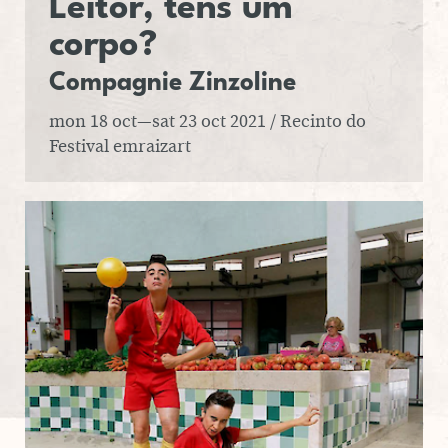
Leitor, tens um
corpo?
Com­pag­nie Zin­zo­line
mon 18 oct—sat 23 oct 2021
/ Recinto do
Festival emraizart