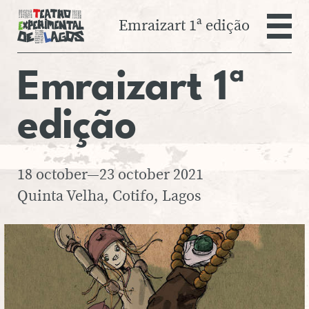
Emraizart 1ª edição
Teatro Experim
Em­rai­zart
1ª
AGENDA
AULAS REGULARES
edição
ESPECTÁCULOS
EMRAIZART 5ª EDIÇÃO
18 october—23 october 2021
EMRAIZART 3ª EDIÇÃO
Quinta Velha, Cotifo, Lagos
PRIMAVERA
EMRAIZART 3ª EDIÇÃO
OUTONO
EMRAIZART 2ª EDIÇÃO
EMRAIZART 1ª EDIÇÃO
FESTIVAL VENTANIA