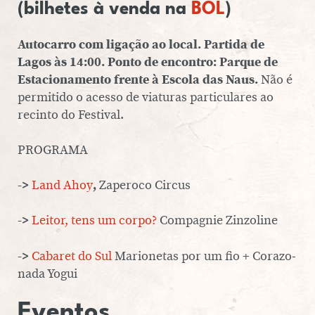
(bilhetes à venda na
BOL
)
Au­to­carro com ligação ao local. Partida de
Lagos às 14:00. Ponto de encontro: Parque de
Es­ta­ci­o­na­mento frente à Escola das Naus.
Não é
per­mi­tido o acesso de viaturas par­ti­cu­la­res ao
recinto do Festival.
PROGRAMA
->
Land Ahoy
,
Zaperoco Circus
->
Leitor, tens um corpo?
Com­pag­nie Zin­zo­line
->
Cabaret do Sul
Ma­ri­o­ne­tas por um fio + Co­ra­zo­
nada Yogui
Eventos