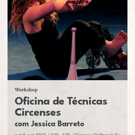
Workshop
Ofi­cina
de Téc­ni­cas
Cir­cen­ses
com
Jes­sica
Bar­reto