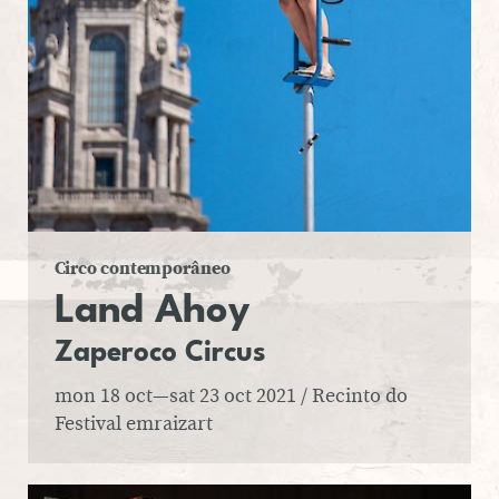
Circo contemporâneo
Land Ahoy
Za­pe­roco
Circus
mon 18 oct—sat 23 oct 2021
/ Recinto do
Festival emraizart