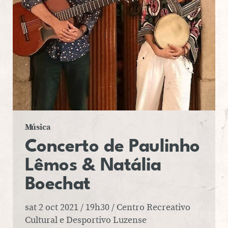
Música
Con­certo
de
Pau­li­nho
Lêmos &
Na­tá­lia
Bo­e­chat
sat 2 oct 2021 / 19h30 / Centro Recreativo
Cultural e Desportivo Luzense