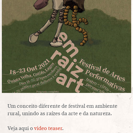
SERVIÇO EDUCATIVO
SOBRE O TEL
PT
EN
Um conceito di­fe­rente de festival em ambiente
rural, unindo as raízes da arte e da natureza.
Veja aqui o
video teaser
.