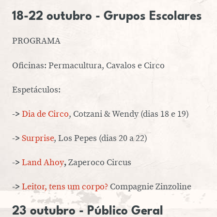
18-22 outubro
- Grupos Es­co­la­res
PROGRAMA
Oficinas: Per­ma­cul­tura, Cavalos e Circo
Es­pe­tá­cu­los:
->
Dia de Circo
, Cotzani & Wendy (dias 18 e 19)
->
Surprise
, Los Pepes (dias 20 a 22)
->
Land Ahoy
,
Zaperoco Circus
->
Leitor, tens um corpo?
Com­pag­nie Zin­zo­line
23 outubro
- Público Geral