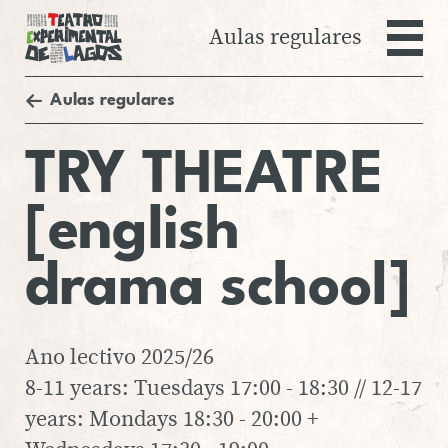
Danças do Mundo
Aulas regulares
Flamenco
Salsa
Teatro Experim
Sevilhanas
Aulas regulares
AGENDA
Teatro para Jovens
TRY THEATRE
AULAS REGULARES
TRY
THE­A­TRE
ESPECTÁCULOS
[en­glish
EMRAIZART 5ª EDIÇÃO
EMRAIZART 3ª EDIÇÃO
drama school]
PRIMAVERA
EMRAIZART 3ª EDIÇÃO
OUTONO
Ano lectivo 2025/26
EMRAIZART 2ª EDIÇÃO
8-11 years: Tuesdays 17:00 - 18:30 // 12-17
EMRAIZART 1ª EDIÇÃO
years: Mondays 18:30 - 20:00 +
FESTIVAL VENTANIA