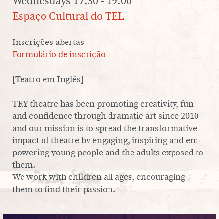
Wednesdays 17:30 - 19:00
Espaço Cultural do TEL
SERVIÇO EDUCATIVO
SOBRE O TEL
Inscrições abertas
Formulário de inscrição
PT
EN
[Teatro em Inglês]
TRY theatre has been pro­mo­ting cre­a­ti­vity, fun
and con­fi­dence through dramatic art since 2010
and our mission is to spread the trans­for­ma­tive
impact of theatre by engaging, ins­pi­ring and em­
powe­ring young people and the adults exposed to
them.
We work with children all ages, en­cou­ra­ging
them to find their passion.