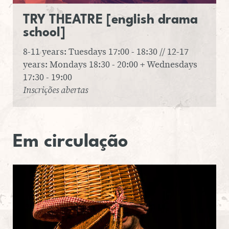
TRY
THE­A­TRE
[en­glish
drama
school]
8-11 years: Tuesdays 17:00 - 18:30 // 12-17
years: Mondays 18:30 - 20:00 + Wednesdays
17:30 - 19:00
Inscrições abertas
Em
cir­cu­la­ção