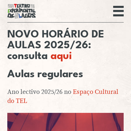
Teatro Experim
NOVO
HORÁRIO
DE
AGENDA
AULAS 2025/26:
AULAS REGULARES
consulta
aqui
ESPECTÁCULOS
EMRAIZART 5ª EDIÇÃO
Aulas
re­gu­la­res
EMRAIZART 3ª EDIÇÃO
PRIMAVERA
Ano lectivo 2025/26 no
Espaço Cultural
EMRAIZART 3ª EDIÇÃO
OUTONO
do TEL
EMRAIZART 2ª EDIÇÃO
EMRAIZART 1ª EDIÇÃO
FESTIVAL VENTANIA