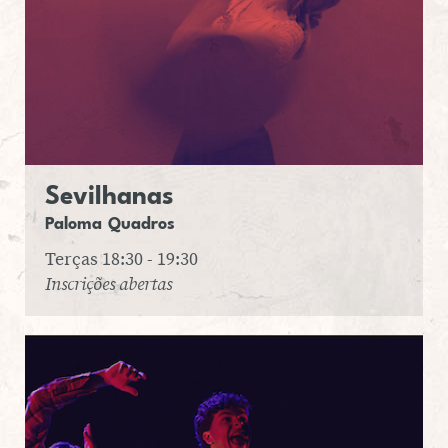
Se­vi­lha­nas
Paloma
Qua­dros
Terças 18:30 - 19:30
Inscrições abertas