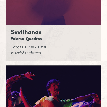
Se­vi­lha­nas
Paloma
Qua­dros
Terças 18:30 - 19:30
Inscrições abertas