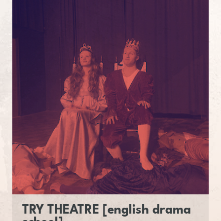
TRY
THE­A­TRE
[en­glish
drama