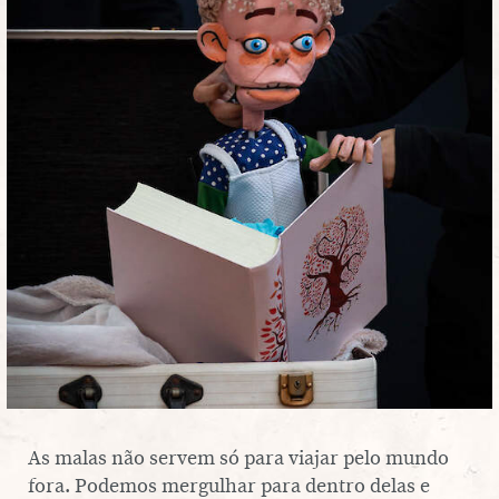
SERVIÇO EDUCATIVO
SOBRE O TEL
PT
EN
As malas não servem só para viajar pelo mundo
fora. Podemos mer­gu­lhar para dentro delas e