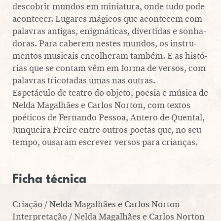
des­co­brir mundos em mi­ni­a­tura, onde tudo pode
acon­te­cer. Lugares mágicos que acon­te­cem com
palavras antigas, enig­má­ti­cas, di­ver­ti­das e so­nha­
do­ras. Para caberem nestes mundos, os ins­tru­
men­tos musicais en­co­lhe­ram também. E as his­tó­
rias que se contam vêm em forma de versos, com
palavras tri­co­ta­das umas nas outras.
Es­pe­tá­culo de teatro do objeto, poesia e música de
Nelda Ma­ga­lhães e Carlos Norton, com textos
poéticos de Fernando Pessoa, Antero de Quental,
Jun­queira Freire entre outros poetas que, no seu
tempo, ousaram escrever versos para crianças.
Ficha técnica
Criação / Nelda Magalhães e Carlos Norton
Interpretação / Nelda Magalhães e Carlos Norton